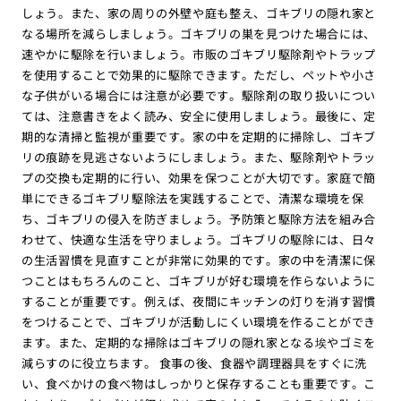
しょう。また、家の周りの外壁や庭も整え、ゴキブリの隠れ家と
なる場所を減らしましょう。ゴキブリの巣を見つけた場合には、
速やかに駆除を行いましょう。市販のゴキブリ駆除剤やトラップ
を使用することで効果的に駆除できます。ただし、ペットや小さ
な子供がいる場合には注意が必要です。駆除剤の取り扱いについ
ては、注意書きをよく読み、安全に使用しましょう。最後に、定
期的な清掃と監視が重要です。家の中を定期的に掃除し、ゴキブ
リの痕跡を見逃さないようにしましょう。また、駆除剤やトラッ
プの交換も定期的に行い、効果を保つことが大切です。家庭で簡
単にできるゴキブリ駆除法を実践することで、清潔な環境を保
ち、ゴキブリの侵入を防ぎましょう。予防策と駆除方法を組み合
わせて、快適な生活を守りましょう。ゴキブリの駆除には、日々
の生活習慣を見直すことが非常に効果的です。家の中を清潔に保
つことはもちろんのこと、ゴキブリが好む環境を作らないように
することが重要です。例えば、夜間にキッチンの灯りを消す習慣
をつけることで、ゴキブリが活動しにくい環境を作ることができ
ます。また、定期的な掃除はゴキブリの隠れ家となる埃やゴミを
減らすのに役立ちます。 食事の後、食器や調理器具をすぐに洗
い、食べかけの食べ物はしっかりと保存することも重要です。こ