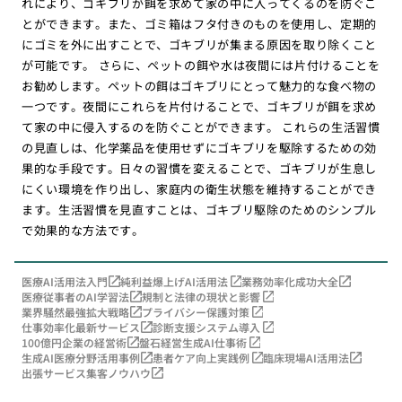
れにより、ゴキブリが餌を求めて家の中に入ってくるのを防ぐこ
とができます。また、ゴミ箱はフタ付きのものを使用し、定期的
にゴミを外に出すことで、ゴキブリが集まる原因を取り除くこと
が可能です。 さらに、ペットの餌や水は夜間には片付けることを
お勧めします。ペットの餌はゴキブリにとって魅力的な食べ物の
一つです。夜間にこれらを片付けることで、ゴキブリが餌を求め
て家の中に侵入するのを防ぐことができます。 これらの生活習慣
の見直しは、化学薬品を使用せずにゴキブリを駆除するための効
果的な手段です。日々の習慣を変えることで、ゴキブリが生息し
にくい環境を作り出し、家庭内の衛生状態を維持することができ
ます。生活習慣を見直すことは、ゴキブリ駆除のためのシンプル
で効果的な方法です。
医療AI活用法入門
純利益爆上げAI活用法
業務効率化成功大全
医療従事者のAI学習法
規制と法律の現状と影響
業界騒然最強拡大戦略
プライバシー保護対策
仕事効率化最新サービス
診断支援システム導入
100億円企業の経営術
盤石経営生成AI仕事術
生成AI医療分野活用事例
患者ケア向上実践例
臨床現場AI活用法
出張サービス集客ノウハウ