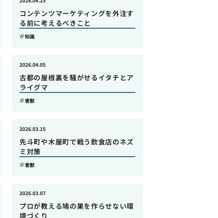
2026.04.25
コンテンツマーケティングを外注す
る前に考えるべきこと
知識
2026.04.05
古都の屋根裏を騒がせるイタチとア
ライグマ
害獣
2026.03.15
先斗町や木屋町で戦う飲食店のネズ
ミ対策
害獣
2026.03.07
プロが教える鳩の巣を作らせない環
境づくり