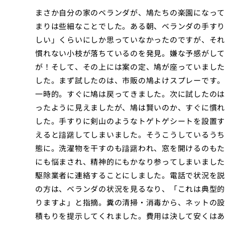
まさか自分の家のベランダが、鳩たちの楽園になって
まりは些細なことでした。ある朝、ベランダの手すり
しい」くらいにしか思っていなかったのですが、それ
慣れない小枝が落ちているのを発見。嫌な予感がして
が！そして、その上には案の定、鳩が座っていました
した。まず試したのは、市販の鳩よけスプレーです。
一時的。すぐに鳩は戻ってきました。次に試したのは
ったように見えましたが、鳩は賢いのか、すぐに慣れ
した。手すりに剣山のようなトゲトゲシートを設置す
えると躊躇してしまいました。そうこうしているうち
態に。洗濯物を干すのも躊躇われ、窓を開けるのもた
にも悩まされ、精神的にもかなり参ってしまいました
駆除業者に連絡することにしました。電話で状況を説
の方は、ベランダの状況を見るなり、「これは典型的
りますよ」と指摘。糞の清掃・消毒から、ネットの設
積もりを提示してくれました。費用は決して安くはあ