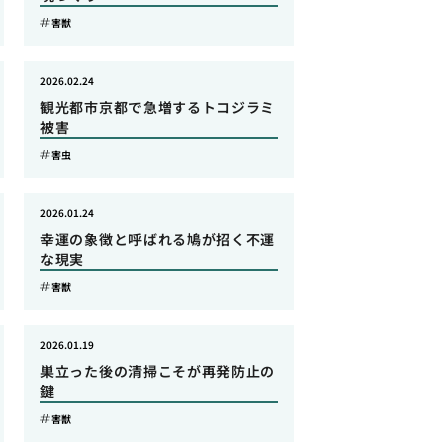
害獣
2026.02.24
観光都市京都で急増するトコジラミ
被害
害虫
2026.01.24
幸運の象徴と呼ばれる鳩が招く不運
な現実
害獣
2026.01.19
巣立った後の清掃こそが再発防止の
鍵
害獣