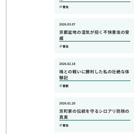
害虫
2026.03.07
京都盆地の湿気が招く不快害虫の脅
威
害虫
2026.02.18
鳩との戦いに勝利した私の壮絶な体
験記
害獣
2026.01.20
京町家の伝統を守るシロアリ防除の
真実
害虫