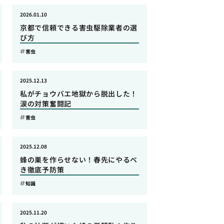
2026.01.10
京都で信頼できる害虫駆除業者の選
び方
害虫
2025.12.13
私がチョウバエ地獄から脱出した！
涙の対策奮闘記
害虫
2025.12.08
蜂の巣を作らせない！春先にやるべ
き徹底予防策
知識
2025.11.20