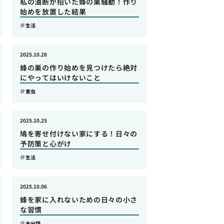
私の油断が招いた蜂の巣騒動！作り
始めを放置した結果
生活
2025.10.28
蜂の巣の作り始めを見つけたら絶対
にやってはいけないこと
害虫
2025.10.25
鳩を寄せ付けない家にする！日々の
予防策と心がけ
生活
2025.10.06
蜂を家に入れないための日々の小さ
な習慣
未分類