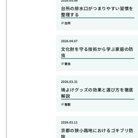
2026.05.06
台所の排水口がつまりやすい習慣を
整理する
台所
2026.04.07
文化財を守る技術から学ぶ家庭の防
虫
害虫
2026.03.31
鳩よけグッズの効果と選び方を徹底
解説
害獣
2026.03.11
京都の狭小路地におけるゴキブリ防
除