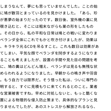
しまうなんて、夢にも思っていませんでした。ことの始
に鳩が数羽とまっているのを見かけました。「あら、珍
が悪夢の始まりだったのです。数日後、室外機の裏に見
覗き込むと、そこには粗末ながらも巣の形をしたもの
。その日から、私の平和な日常は鳩との戦いに変わりま
ベランダ全体にこれでもかと吹き付けましたが、効果は
、キラキラ光るCDを吊るすこと。これも数日は効果があ
てしまい、平気な顔でベランダを闊歩するようになりま
ることも考えましたが、設置の手間や見た目の問題を考
に、鳩の糞はどんどん増え、ベランダは見るも無残な状
めらわれるようになりました。早朝からの鳴き声や羽音
。もう自力では限界だ。そう悟った私は、ついに専門の
明すると、すぐに見積もりに来てくれるとのこと。業者
な営巣被害ですね。早めに対処しないと、もっと酷くな
置による物理的な侵入防止策まで、具体的なプランと見
りませんでしたが、あのストレスから解放されるなら、