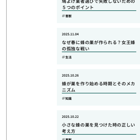
鳩よけ業者選びで失敗しないための
５つのポイント
害獣
2025.11.04
なぜ春に蜂の巣が作られる？女王蜂
の孤独な戦い
生活
2025.10.26
蜂が巣を作り始める時期とそのメカ
ニズム
知識
2025.10.22
小さな蜂の巣を見つけた時の正しい
考え方
害獣