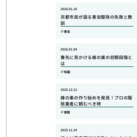
2026.01.10
京都市民が語る害虫駆除の失敗と教
訓
害虫
2026.01.04
春先に見かける蜂の巣の初期段階と
は
知識
2025.12.12
蜂の巣の作り始めを発見！プロの駆
除業者に頼むべき時
害獣
2025.11.24