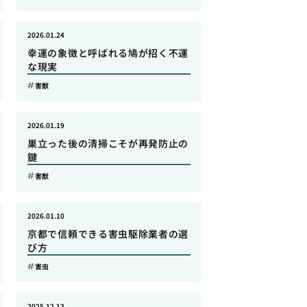
2026.01.24
幸運の象徴と呼ばれる鳩が招く不運
な現実
害獣
2026.01.19
巣立った後の清掃こそが再発防止の
鍵
害獣
2026.01.10
京都で信頼できる害虫駆除業者の選
び方
害虫
2025.12.13