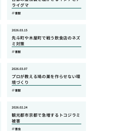
ライグマ
害獣
2026.03.15
先斗町や木屋町で戦う飲食店のネズ
ミ対策
害獣
2026.03.07
プロが教える鳩の巣を作らせない環
境づくり
害獣
2026.02.24
観光都市京都で急増するトコジラミ
被害
害虫