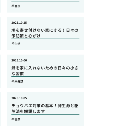
害虫
2025.10.25
鳩を寄せ付けない家にする！日々の
予防策と心がけ
生活
2025.10.06
蜂を家に入れないための日々の小さ
な習慣
未分類
2025.10.05
チョウバエ対策の基本！発生源と駆
除法を解説します
害虫