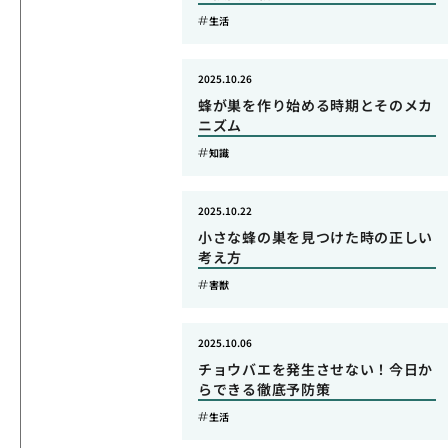
生活
2025.10.26
蜂が巣を作り始める時期とそのメカ
ニズム
知識
2025.10.22
小さな蜂の巣を見つけた時の正しい
考え方
害獣
2025.10.06
チョウバエを発生させない！今日か
らできる徹底予防策
生活