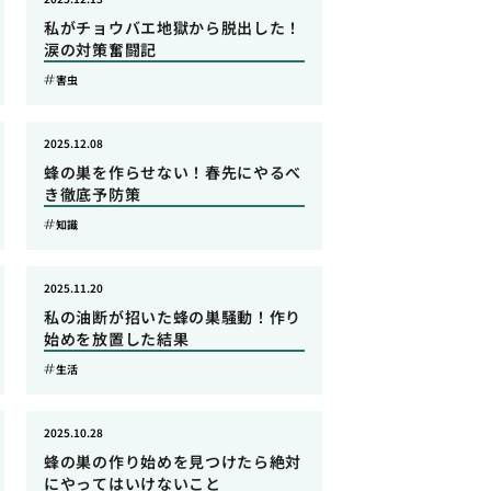
私がチョウバエ地獄から脱出した！
涙の対策奮闘記
害虫
2025.12.08
蜂の巣を作らせない！春先にやるべ
き徹底予防策
知識
2025.11.20
私の油断が招いた蜂の巣騒動！作り
始めを放置した結果
生活
2025.10.28
蜂の巣の作り始めを見つけたら絶対
にやってはいけないこと