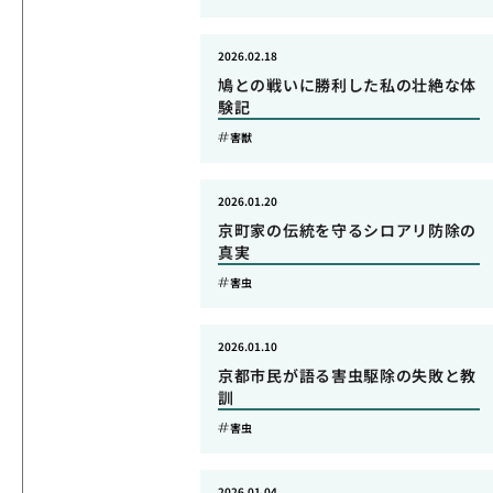
2026.02.18
鳩との戦いに勝利した私の壮絶な体
験記
害獣
2026.01.20
京町家の伝統を守るシロアリ防除の
真実
害虫
2026.01.10
京都市民が語る害虫駆除の失敗と教
訓
害虫
2026.01.04