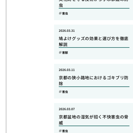
虫
害虫
2026.03.31
鳩よけグッズの効果と選び方を徹底
解説
害獣
2026.03.11
京都の狭小路地におけるゴキブリ防
除
害虫
2026.03.07
京都盆地の湿気が招く不快害虫の脅
威
害虫