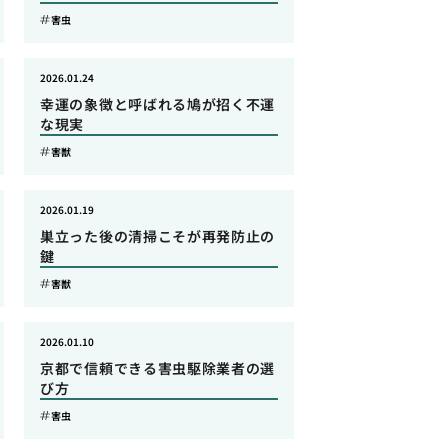
害虫
2026.01.24
幸運の象徴と呼ばれる鳩が招く不運
な現実
害獣
2026.01.19
巣立った後の清掃こそが再発防止の
鍵
害獣
2026.01.10
京都で信頼できる害虫駆除業者の選
び方
害虫