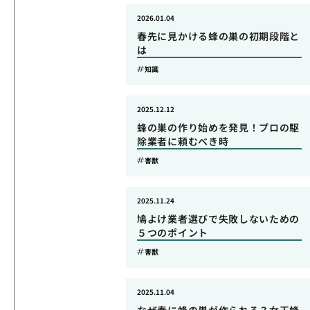
2026.01.04
春先に見かける蜂の巣の初期段階と
は
知識
2025.12.12
蜂の巣の作り始めを発見！プロの駆
除業者に頼むべき時
害獣
2025.11.24
鳩よけ業者選びで失敗しないための
５つのポイント
害獣
2025.11.04