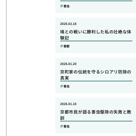
害虫
2026.02.18
鳩との戦いに勝利した私の壮絶な体
験記
害獣
2026.01.20
京町家の伝統を守るシロアリ防除の
真実
害虫
2026.01.10
京都市民が語る害虫駆除の失敗と教
訓
害虫