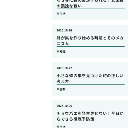
なぜ春に蜂の巣が作られる？女王蜂
の孤独な戦い
生活
2025.10.26
蜂が巣を作り始める時期とそのメカ
ニズム
知識
2025.10.22
小さな蜂の巣を見つけた時の正しい
考え方
害獣
2025.10.06
チョウバエを発生させない！今日か
らできる徹底予防策
生活