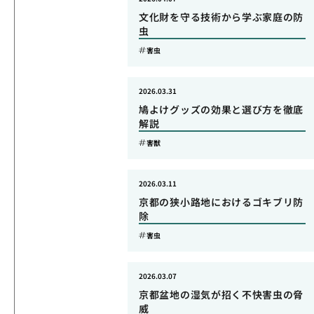
文化財を守る技術から学ぶ家庭の防
虫
害虫
2026.03.31
鳩よけグッズの効果と選び方を徹底
解説
害獣
2026.03.11
京都の狭小路地におけるゴキブリ防
除
害虫
2026.03.07
京都盆地の湿気が招く不快害虫の脅
威