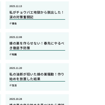
2025.12.13
私がチョウバエ地獄から脱出した！
涙の対策奮闘記
害虫
2025.12.08
蜂の巣を作らせない！春先にやるべ
き徹底予防策
知識
2025.11.20
私の油断が招いた蜂の巣騒動！作り
始めを放置した結果
生活
2025.10.28