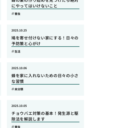
蜂の巣の作り始めを見つけたら絶対
にやってはいけないこと
害虫
2025.10.25
鳩を寄せ付けない家にする！日々の
予防策と心がけ
生活
2025.10.06
蜂を家に入れないための日々の小さ
な習慣
未分類
2025.10.05
チョウバエ対策の基本！発生源と駆
除法を解説します
害虫