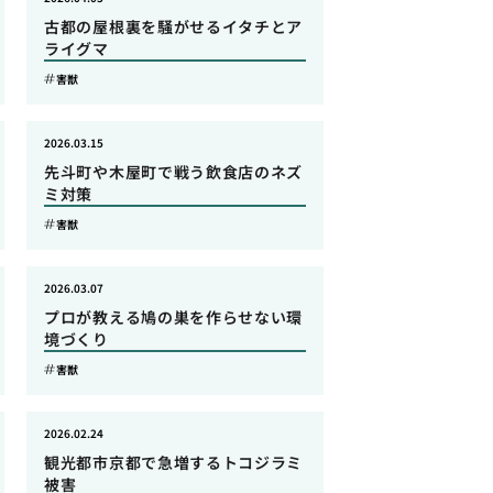
古都の屋根裏を騒がせるイタチとア
ライグマ
害獣
2026.03.15
先斗町や木屋町で戦う飲食店のネズ
ミ対策
害獣
2026.03.07
プロが教える鳩の巣を作らせない環
境づくり
害獣
2026.02.24
観光都市京都で急増するトコジラミ
被害