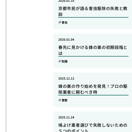
2026.01.10
京都市民が語る害虫駆除の失敗と教
訓
害虫
2026.01.04
春先に見かける蜂の巣の初期段階と
は
知識
2025.12.12
蜂の巣の作り始めを発見！プロの駆
除業者に頼むべき時
害獣
2025.11.24
鳩よけ業者選びで失敗しないための
５つのポイント