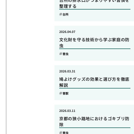
台所の排水口がつまりやすい習慣を
整理する
台所
2026.04.07
文化財を守る技術から学ぶ家庭の防
虫
害虫
2026.03.31
鳩よけグッズの効果と選び方を徹底
解説
害獣
2026.03.11
京都の狭小路地におけるゴキブリ防
除
害虫