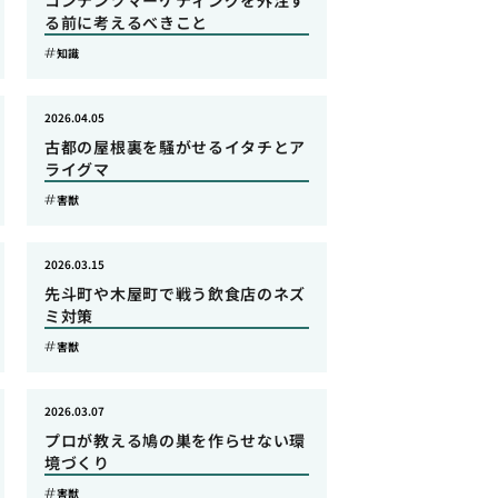
コンテンツマーケティングを外注す
る前に考えるべきこと
知識
2026.04.05
古都の屋根裏を騒がせるイタチとア
ライグマ
害獣
2026.03.15
先斗町や木屋町で戦う飲食店のネズ
ミ対策
害獣
2026.03.07
プロが教える鳩の巣を作らせない環
境づくり
害獣