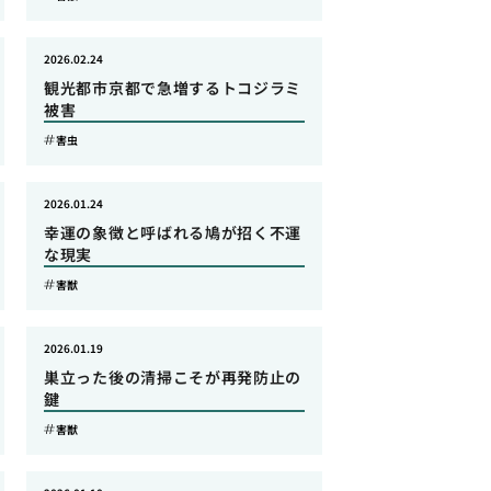
2026.02.24
観光都市京都で急増するトコジラミ
被害
害虫
2026.01.24
幸運の象徴と呼ばれる鳩が招く不運
な現実
害獣
2026.01.19
巣立った後の清掃こそが再発防止の
鍵
害獣