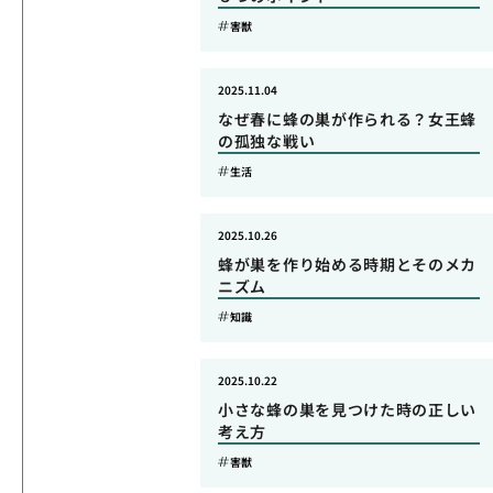
害獣
2025.11.04
なぜ春に蜂の巣が作られる？女王蜂
の孤独な戦い
生活
2025.10.26
蜂が巣を作り始める時期とそのメカ
ニズム
知識
2025.10.22
小さな蜂の巣を見つけた時の正しい
考え方
害獣