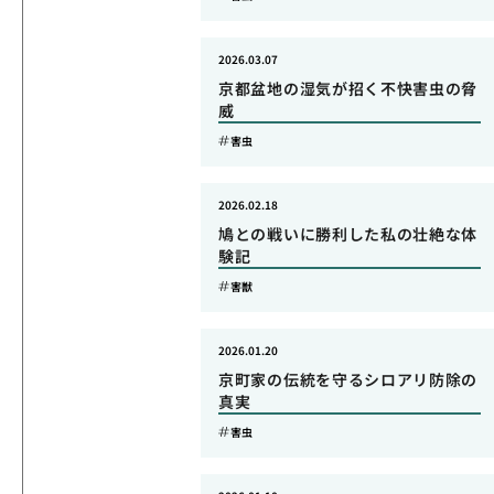
2026.03.07
京都盆地の湿気が招く不快害虫の脅
威
害虫
2026.02.18
鳩との戦いに勝利した私の壮絶な体
験記
害獣
2026.01.20
京町家の伝統を守るシロアリ防除の
真実
害虫