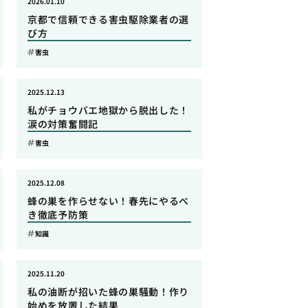
2026.01.10
京都で信頼できる害虫駆除業者の選
び方
害虫
2025.12.13
私がチョウバエ地獄から脱出した！
涙の対策奮闘記
害虫
2025.12.08
蜂の巣を作らせない！春先にやるべ
き徹底予防策
知識
2025.11.20
私の油断が招いた蜂の巣騒動！作り
始めを放置した結果