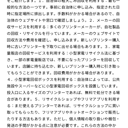
をご紹介します。１．自治体の粗大ごみ回収を利用する：最も一
般的な方法の一つです。事前に自治体に申し込み、指定された日
時に指定場所に排出します。手数料がかかる場合があるので、自
治体のウェブサイトや窓口で確認しましょう。２．メーカーの回
収サービスを利用する：多くのプリンターメーカーが、自社製品
の回収・リサイクルを行っています。メーカーのウェブサイトで
回収方法や費用を確認し、申し込みます。新しいプリンター購入
時に古いプリンターを下取りに出せる場合もあります。３．家電
量販店の回収サービスを利用する：小型家電リサイクル法に基づ
き、一部の家電量販店では、不要になったプリンターを回収して
います。店舗に持ち込むか、新しいプリンター購入時に引き取っ
てもらうことができます。回収費用がかかる場合があります。
４．小型家電回収ボックスを利用する：自治体によっては、公共
施設やスーパーなどに小型家電回収ボックスを設置しています。
投入口に入るサイズのプリンターであれば、無料で処分できる場
合があります。５．リサイクルショップやフリマアプリを利用す
る：まだ使えるプリンターであれば、リサイクルショップに買い
取ってもらったり、フリマアプリやネットオークションで販売し
たりする方法もあります。ただし、個人情報の取り扱いや梱包・
発送の手間がかかる点に注意が必要です。これらの方法の中か