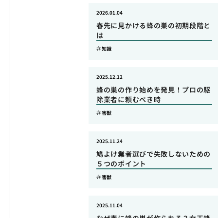
2026.01.04
春先に見かける蜂の巣の初期段階と
は
知識
2025.12.12
蜂の巣の作り始めを発見！プロの駆
除業者に頼むべき時
害獣
2025.11.24
鳩よけ業者選びで失敗しないための
５つのポイント
害獣
2025.11.04