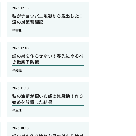
2025.12.13
私がチョウバエ地獄から脱出した！
涙の対策奮闘記
害虫
2025.12.08
蜂の巣を作らせない！春先にやるべ
き徹底予防策
知識
2025.11.20
私の油断が招いた蜂の巣騒動！作り
始めを放置した結果
生活
2025.10.28