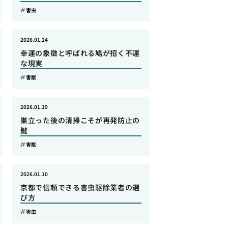
害虫
2026.01.24
幸運の象徴と呼ばれる鳩が招く不運
な現実
害獣
2026.01.19
巣立った後の清掃こそが再発防止の
鍵
害獣
2026.01.10
京都で信頼できる害虫駆除業者の選
び方
害虫