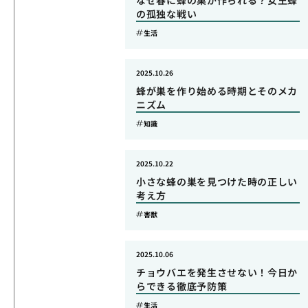
なぜ春に蜂の巣が作られる？女王蜂
の孤独な戦い
生活
2025.10.26
蜂が巣を作り始める時期とそのメカ
ニズム
知識
2025.10.22
小さな蜂の巣を見つけた時の正しい
考え方
害獣
2025.10.06
チョウバエを発生させない！今日か
らできる徹底予防策
生活