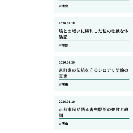
害虫
2026.02.18
鳩との戦いに勝利した私の壮絶な体
験記
害獣
2026.01.20
京町家の伝統を守るシロアリ防除の
真実
害虫
2026.01.10
京都市民が語る害虫駆除の失敗と教
訓
害虫