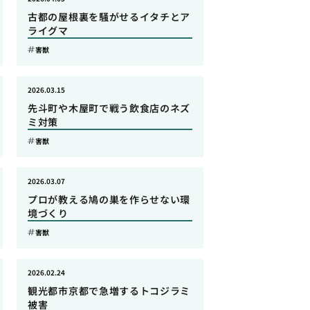
古都の屋根裏を騒がせるイタチとア
ライグマ
害獣
2026.03.15
先斗町や木屋町で戦う飲食店のネズ
ミ対策
害獣
2026.03.07
プロが教える鳩の巣を作らせない環
境づくり
害獣
2026.02.24
観光都市京都で急増するトコジラミ
被害