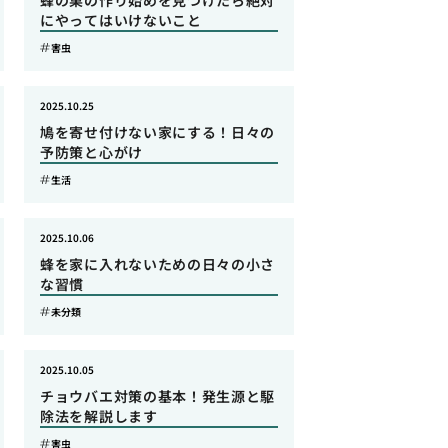
蜂の巣の作り始めを見つけたら絶対
にやってはいけないこと
害虫
2025.10.25
鳩を寄せ付けない家にする！日々の
予防策と心がけ
生活
2025.10.06
蜂を家に入れないための日々の小さ
な習慣
未分類
2025.10.05
チョウバエ対策の基本！発生源と駆
除法を解説します
害虫