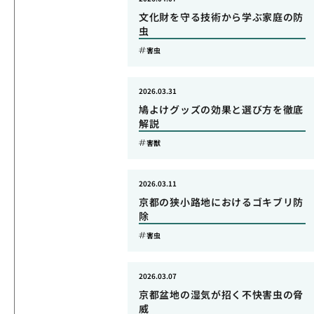
文化財を守る技術から学ぶ家庭の防
虫
害虫
2026.03.31
鳩よけグッズの効果と選び方を徹底
解説
害獣
2026.03.11
京都の狭小路地におけるゴキブリ防
除
害虫
2026.03.07
京都盆地の湿気が招く不快害虫の脅
威