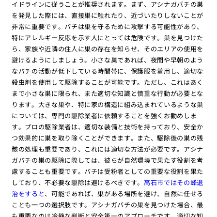
イドラインに従うことが推奨されます。まず、アシナガバチの巣
を発見した際には、直接巣に触れたり、近づいたりしないことが
非常に重要です。バチは巣を守るために攻撃する可能性があり、
特にアレルギー反応を示す人にとっては危険です。巣を見つけた
ら、家族や近隣の住人に巣の存在を知らせ、そのエリアの使用を
避けるようにしましょう。小さな巣であれば、夜間や早朝のよう
なバチの活動が低下している時間帯に、保護服を着用し、適切な
殺虫剤を使用して駆除することが可能です。ただし、これはあく
まで小さな巣に限られ、また適切な知識と慎重な行動が必要とな
ります。大きな巣や、特に家の構造に組み込まれているような巣
については、専門の駆除業者に依頼することを強くお勧めしま
す。プロの駆除業者は、適切な装備と技術を持っており、安全か
つ効果的に巣を取り除くことができます。また、駆除後の巣の残
骸の処理も重要であり、これには適切な方法が必要です。アシナ
ガバチの巣の駆除に際しては、彼らが自然環境で果たす役割を考
慮することも重要です。バチは受粉者としての重要な役割を果た
しており、不必要な駆除は避けるべきです。
高石市ではその蜂退
治をすると
、可能であれば、巣がある場所を避け、自然に任せる
ことも一つの選択肢です。アシナガバチの巣を見つけた場合、最
も重要なのは冷静な判断と安全第一のアプローチです。適切な知