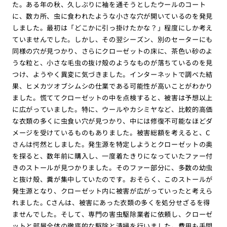
た。ある年の秋、久しぶりに袖を通そうとしたウールのコート
に、数カ所、虫に食われたような小さな穴が開いているのを発見
しました。最初は「どこかに引っ掛けたかな？」程度にしか考え
ていませんでした。しかし、その翌シーズン、別のセーターにも
同様の穴が見つかり、さらにクローゼットの床に、茶色い砂のよ
うな粒と、小さな毛虫の抜け殻のようなものが落ちているのを見
つけ、ようやく異変に気づきました。インターネットで調べた結
果、ヒメカツオブシムシの仕業である可能性が高いことがわかり
ました。慌ててクローゼットの中を点検すると、被害は予想以上
に広がっていました。特に、ウールやカシミヤなど、比較的高価
な衣類の多くに虫食い穴が見つかり、中には修復不可能なほどダ
メージを受けているものもありました。被害総額を考えると、C
さんは愕然としました。発生源を特定しようとクローゼットの奥
を探ると、数年前に購入し、一度着たきりになっていたファー付
きのストールが見つかりました。そのファー部分に、多数の幼虫
と抜け殻、糞が集中していたのです。おそらく、このストールが
発生源となり、クローゼット内に被害が広がっていったと考えら
れました。Cさんは、被害にあった衣類の多くを処分せざるを得
ませんでした。そして、専門の害虫駆除業者に依頼し、クローゼ
ットと部屋全体の徹底的な駆除と清掃を行いました。費用も手間