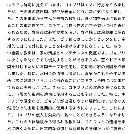
は今でも鮮明に覚えています。ゴキブリはすぐに行方をくらまし
たが、その後の数日間、家中が安全かどうか常に気になりまし
た。この出来事から学んだ最初の教訓は、食べ物を適切に管理す
ることの重要性です。ゴキブリは食べ物のかすや匂いに引き寄せ
られるため、食事後は必ず食器を洗い、食べ残しは冷蔵庫に保管
するようにしました。また、ゴミ箱にはしっかりとフタをし、定
期的にゴミを外に出すことを心掛けるようになりました。もう一
つ重要な教訓は、家の清掃とメンテナンスの徹底です。ゴキブリ
は小さな隙間からでも侵入することができるため、窓やドアの隙
間を封じるために隙間テープを使用し、定期的に家の周囲を点検
しました。特に、水回りの清掃は徹底し、湿気がこもりやすい場
所は常に乾燥させるように努めることがゴキブリ予防には効果的
であると実感しました。さらに、ゴキブリとの遭遇を避けるため
に、市販の防虫剤を適切に使用することも学びました。特に、キ
ッチンや浴室など、ゴキブリが出没しやすい場所には、安全な天
然成分の防虫剤を定期的に使用するようになりました。これによ
り、ゴキブリの侵入を効果的に防ぐことができるようになりまし
た。これらの体験談から得られる教訓は、ゴキブリとの遭遇を未
然に防ぐために、日常的な習慣と家庭環境の管理がいかに重要か