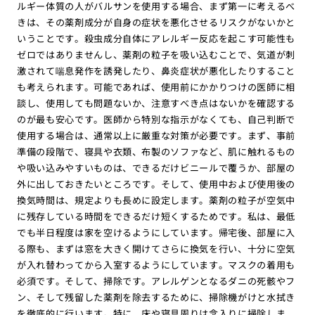
ルギー体質の人がバルサンを使用する場合、まず第一に考えるべ
きは、その薬剤成分が自身の症状を悪化させるリスクがないかと
いうことです。殺虫成分自体にアレルギー反応を起こす可能性も
ゼロではありませんし、薬剤の粒子を吸い込むことで、気道が刺
激されて喘息発作を誘発したり、鼻炎症状が悪化したりすること
も考えられます。可能であれば、使用前にかかりつけの医師に相
談し、使用しても問題ないか、注意すべき点はないかを確認する
のが最も安心です。医師から特別な指示がなくても、自己判断で
使用する場合は、通常以上に厳重な対策が必要です。まず、事前
準備の段階で、寝具や衣類、布製のソファなど、肌に触れるもの
や吸い込みやすいものは、できるだけビニールで覆うか、部屋の
外に出しておきたいところです。そして、使用中および使用後の
換気時間は、規定よりも長めに設定します。薬剤の粒子が空気中
に残存している時間をできるだけ短くするためです。私は、最低
でも半日程度は家を空けるようにしています。帰宅後、部屋に入
る際も、まずは窓を大きく開けてさらに換気を行い、十分に空気
が入れ替わってから入室するようにしています。マスクの着用も
必須です。そして、掃除です。アレルゲンとなるダニの死骸やフ
ン、そして残留した薬剤を除去するために、掃除機がけと水拭き
を徹底的に行います。特に、床や寝具周りは念入りに掃除しま