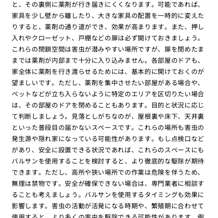
と、その裏側に薬剤が行き届きにくくなります。可能であれば、
家具を少し壁から離したり、大きな家具の配置を一時的に変えた
りすると、薬剤の通り道ができ、効果が高まります。また、押し
入れやクローゼット、戸棚などの扉は必ず開けておきましょう。
これらの閉鎖空間は害虫が潜みやすい場所ですが、扉を閉めたま
までは薬剤が内部まで十分に入り込みません。各部屋のドアも、
家全体に薬剤を行き渡らせるためには、基本的に開けておくのが
望ましいです。ただし、薬剤を集中させたい部屋がある場合や、
ペットなどが立ち入らないように特定のエリアを区切りたい場合
は、その部屋のドアを閉めることもあります。目的と状況に応じ
て判断しましょう。見落としがちなのが、屋根裏や床下、天井裏
といった普段目の届かないスペースです。これらの場所も害虫の
発生源や隠れ家になっている可能性があります。もし点検口など
があり、安全に設置できる状況であれば、これらのスペースにも
バルサンを使用することを検討すると、より徹底的な駆除が期待
できます。ただし、高所や狭い場所での作業は危険を伴うため、
無理は禁物です。安全が確保できない場合は、専門業者に相談す
ることも考えましょう。バルサンを使用するタイミングも効果に
影響します。害虫の活動が活発になる時期や、繁殖期に合わせて
使用すると、より多くの害虫を駆除できる可能性があります。例