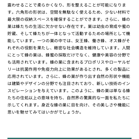
震わせることで柔らかくなり、形を整えることが可能になりま
す。六角形の形状は、空間を無駄なく使えるため、少ない材料で
最大限の収納スペースを確保することができます。さらに、蜂の
巣は蜂たちの生活に欠かせない存在です。巣は幼虫の育成や蜜の
貯蔵、そして蜂たちが一体となって活動するための場所として機
能しています。一つの巣の中では、女王蜂、働き蜂、オス蜂がそ
れぞれの役割を果たし、緻密な社会構造を維持しています。人間
にとって蜂の巣は、蜂蜜の採取だけでなく、健康や美容の分野で
も活用されています。蜂の巣に含まれるプロポリスやローヤルゼ
リーは抗菌作用や免疫力向上に効果があるとされ、多くの製品に
応用されています。さらに、蜂の巣が作り出す自然の形状や機能
は建築やデザインの分野でも注目されており、新しい技術のイン
スピレーションを与えています。このように、蜂の巣は単なる蜂
たちの住処以上の意味を持ち、自然界の驚異的な一面を私たちに
示してくれます。身近な蜂の巣に目を向け、その美しさや機能に
思いを馳せてみてはいかがでしょうか。