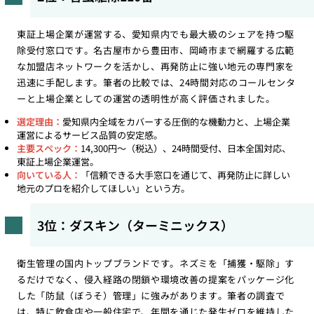
東証上場企業が運営する、愛知県内でも最大級のシェアを持つ駆
除受付窓口です。名古屋市から豊田市、岡崎市まで網羅する広範
な加盟店ネットワークを活かし、再発防止に強い地元の専門家を
迅速に手配します。筆者の比較では、24時間対応のコールセンタ
ーと上場企業としての運営の透明性が高く評価されました。
選定理由：
愛知県内全域をカバーする圧倒的な機動力と、上場企業
運営によるサービス品質の安定感。
主要スペック：
14,300円〜（税込）、24時間受付、日本全国対応、
東証上場企業運営。
向いている人：
「信頼できる大手窓口を通じて、再発防止に詳しい
地元のプロを紹介してほしい」という方。
3位：ダスキン（ターミニックス）
衛生管理の国内トップブランドです。ネズミを「捕獲・駆除」す
るだけでなく、侵入経路の閉鎖や環境改善の提案をパッケージ化
した「防鼠（ぼうそ）管理」に強みがあります。筆者の調査で
は、特に飲食店や一般住宅で、年間を通じた発生ゼロを維持した