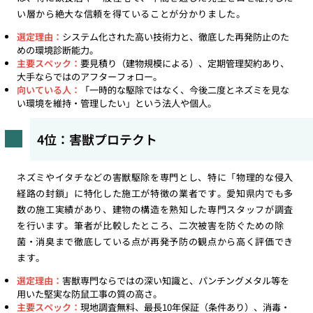
い層から絶大な信頼を得ていることが分かりました。
選定理由：
システム化された高い技術力と、徹底した再発防止のた
めの環境診断能力。
主要スペック：
要見積り（建物規模による）、定期管理契約あり、
大手ならではのアフターフォロー。
向いている人：
「一時的な駆除ではなく、今後二度とネズミを見な
い環境を維持・管理したい」という法人や個人。
4位：害獣プロテクト
ネズミやイタチなどの害獣駆除を専門とし、特に「物理的な侵入
経路の封鎖」に特化した施工が特徴の業者です。愛知県内でも多
数の施工実績があり、建物の構造を熟知した専門スタッフが調査
を行います。筆者が比較したところ、二次被害を防ぐための除
菌・消臭まで徹底している点が再発予防の観点から高く評価でき
ます。
選定理由：
害獣専門ならではの深い知識と、パンチングメタル等を
用いた堅実な防鼠工事の質の高さ。
主要スペック：
現地調査無料、最長10年保証（条件あり）、消毒・