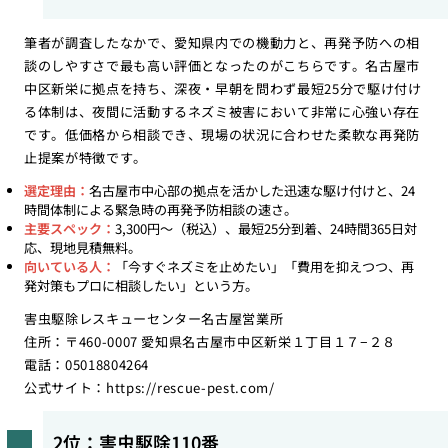
筆者が調査したなかで、愛知県内での機動力と、再発予防への相
談のしやすさで最も高い評価となったのがこちらです。名古屋市
中区新栄に拠点を持ち、深夜・早朝を問わず最短25分で駆け付け
る体制は、夜間に活動するネズミ被害において非常に心強い存在
です。低価格から相談でき、現場の状況に合わせた柔軟な再発防
止提案が特徴です。
選定理由：
名古屋市中心部の拠点を活かした迅速な駆け付けと、24
時間体制による緊急時の再発予防相談の速さ。
主要スペック：
3,300円〜（税込）、最短25分到着、24時間365日対
応、現地見積無料。
向いている人：
「今すぐネズミを止めたい」「費用を抑えつつ、再
発対策もプロに相談したい」という方。
害虫駆除レスキューセンター名古屋営業所
住所：〒460-0007 愛知県名古屋市中区新栄１丁目１７−２８
電話：05018804264
公式サイト：
https://rescue-pest.com/
2位：害虫駆除110番