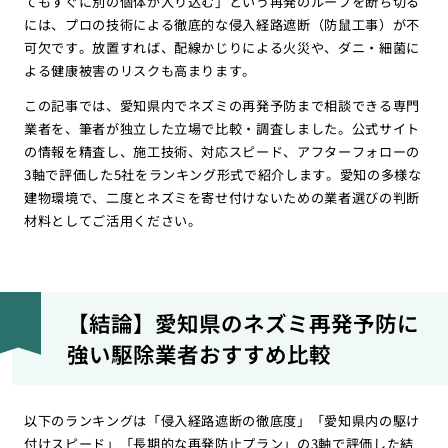
てもすぐに別の個体が入り込む」という再発のループを断ち切る
には、プロの技術による徹底的な侵入経路遮断（防鼠工事）が不
可欠です。放置すれば、配線かじりによる火災や、ダニ・細菌に
よる健康被害のリスクも高まります。
この記事では、愛知県内でネズミの再発予防まで相談できる専門
業者を、筆者が独立した立場で比較・調査しました。公式サイト
の情報を精査し、施工技術、対応スピード、アフターフォローの
3軸で評価した5社をランキング形式で紹介します。愛知の多様な
建物環境で、二度とネズミを寄せ付けないための業者選びの判断
材料としてご活用ください。
【結論】愛知県のネズミ再発予防に
強い駆除業者おすすめ比較
以下のランキングは「侵入経路遮断の徹底度」「愛知県内の駆け
付けスピード」「長期的な再発防止プラン」の3軸で評価した結