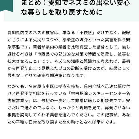
まとめ：愛知でネズミの出ない安心
な暮らしを取り戻すために
愛知県内でのネズミ被害は、単なる「不快感」だけでなく、配線
かじりによる火災リスクや、感染症の媒介といった実害を伴う緊
急事態です。筆者が県内の業者を比較調査した結論として、最も
避けるべきは「市販品での部分的な対策で時間を浪費し、被害を
拡大させること」です。ネズミの知能と繁殖力を考えれば、最初
から再発防止まで見据えたプロの診断を受けるのが、結果として
最も安上がりで確実な解決策となります。
なかでも、名古屋市中区に拠点を持ち、県内全域へ迅速な駆け付
けと再発予防相談を行っている「害虫駆除レスキューセンター名
古屋営業所」は、最初の一歩として非常に適した相談先です。安
さだけで選ぶのではなく、しっかりと現場を見て、再発させない
根拠を説明してくれる業者を選んでください。この記事が、あな
たの平穏な日常を取り戻すための助けとなれば幸いです。