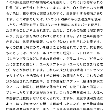
くの飛翔昆虫は紫外線領域の光を感知し、それに引き寄せられる
性質（正の走光性）を持っています。また、白や黄色といった明
るい色は、花や蜜源と誤認されやすく、虫を誘引する傾向があり
ます。この対策としては、UVカット効果のある洗濯洗剤を使用
したり、洗濯物を干す際にUVカット機能のあるカバーを使用し
たりすることが考えられます。ただし、これらの効果は限定的で
あり、完全に虫を防げるわけではありません。より効果が期待で
きるのは、化学感覚情報、つまり「匂い」を利用した対策です。
多くの昆虫は特定の匂いを嫌うことが知られています。代表的な
ものとしては、メントール（ハッカの成分）、シトロネラール
（レモングラスなどに含まれる成分）、ゲラニオール（ゼラニウ
ムに含まれる成分）、ユーカリプトール（ユーカリに含まれる成
分）などが挙げられます。これらの成分を含む精油（エッセンシ
ャルオイル）を洗濯のすすぎの最後に数滴加えたり、これらの成
分が配合された柔軟剤や、自作の虫除けスプレー（精油を無水エ
タノールで希釈し、精製水で薄めたもの）を物干し竿や周辺にス
プレーしたりする方法があります。これらの天然成分は、人体へ
の影響が比較的少ないと考えられていますが、濃度や使用方法に
よっては皮膚刺激などを起こす可能性もあるため、使用量は適切
に守る必要があります。また、これらの忌避成分は揮発性が高い