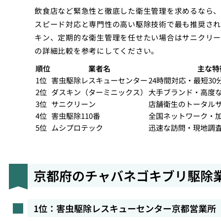
飲食店など緊急性と徹底した衛生管理を求めるなら、
スピード対応と専門性の高い駆除技術で最も推奨され
キン、定期的な衛生管理を任せたい場合はサニクリー
の詳細比較を参考にしてください。
順位
業者名
主な特
1位
害虫駆除レスキューセンター
24時間対応・最短3
2位
ダスキン（ターミニックス）
大手ブランド・高度
3位
サニクリーン
店舗衛生のトータル
4位
害虫駆除110番
全国ネットワーク・
5位
ムシプロテック
迅速な訪問・現地調
京都府のチャバネゴキブリ駆除
1位：害虫駆除レスキューセンター京都営業所