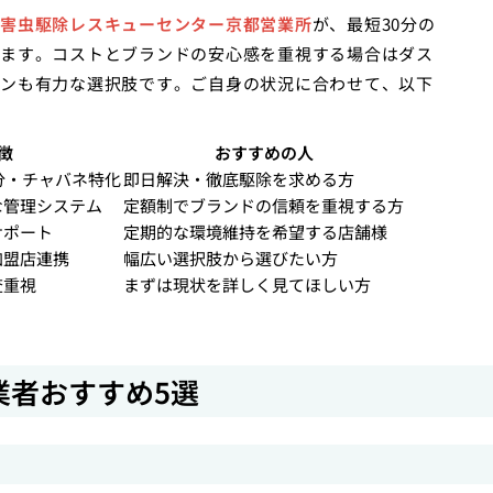
害虫駆除レスキューセンター京都営業所
が、最短30分の
ます。コストとブランドの安心感を重視する場合はダス
ンも有力な選択肢です。ご自身の状況に合わせて、以下
徴
おすすめの人
0分・チャバネ特化
即日解決・徹底駆除を求める方
な管理システム
定額制でブランドの信頼を重視する方
サポート
定期的な環境維持を希望する店舗様
加盟店連携
幅広い選択肢から選びたい方
査重視
まずは現状を詳しく見てほしい方
業者おすすめ5選