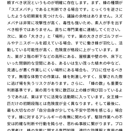
頼すべき状況というものが明確に存在します。まず、蜂の種類が
「スズメバチ」であると判断できる場合です。とっくりを逆さに
したような初期巣を見つけたら、議論の余地はありません。スズ
メバチは非常に攻撃性が高く、毒性も強いため、素人が手を出す
べき相手ではありません。直ちに専門業者に連絡してください。
次に、巣の「大きさ」と「場所」です。巣の大きさがゴルフボー
ルやテニスボールを超えている場合、すでに働き蜂が羽化し、活
動している可能性が高く、危険度が格段に上がっています。ま
た、巣が２階の軒下などの高所にある、屋根裏や壁の中、床下と
いった閉鎖的な空間にある、あるいは生い茂った植木の中など、
見通しが悪く作業しにくい場所にある場合も、プロに任せるべき
です。無理な体勢での作業は、蜂を刺激しやすく、反撃された際
に逃げ場を失うリスクがあります。さらに、「蜂の数」も重要な
判断基準です。巣の周りを常に数匹以上の蜂が飛び回っているよ
うであれば、巣はすでに活発な活動期に入っています。女王蜂一
匹だけの初期段階とは危険度が全く異なります。そして最後に、
最も大切なのが「自分自身が少しでも不安や恐怖を感じる」場合
です。蜂に対するアレルギーの有無に関わらず、駆除作業への不
安は的確な判断や行動を鈍らせ、思わぬ事故に繋がります。プロ
の業者は、蜂の生態に関する専門知識、適切な防護服と専用の機