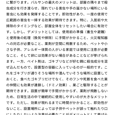
に繋がります。バルサンの最大のメリットは、部屋の隅々まで殺
虫成分を行き渡らせ、隠れている害虫や手の届かない場所にいる
害虫にも効果を発揮することです。即効性があり、一度の使用で
広範囲の害虫を一掃する効果が期待できます。特に、入居前や大
掃除のタイミングなど、部屋全体をリセットしたい場合に有効で
す。しかし、デメリットとしては、使用前の準備（養生や避難）
と使用後の処理（換気や掃除）に手間がかかること、火災報知器
への対応が必要なこと、薬剤が空間に飛散するため、ペットや小
さな子供、アレルギー体質の人がいる家庭では使用に注意が必要
なこと、そして卵には効果がない場合があることなどが挙げられ
ます。一方、ベイト剤は、ゴキブリなどが好む餌に殺虫成分を混
ぜ込んだもので、設置型の容器に入っているのが一般的です。こ
れをゴキブリが通りそうな場所や潜んでいそうな場所に設置して
おくと、食べたゴキブリだけでなく、そのフンや死骸を食べた巣
の仲間にも効果が連鎖し（ドミノ効果）、巣ごと駆除することが
期待できます。設置が簡単で手間がかからず、薬剤が飛散しない
ため、日常生活の中で継続的に使用しやすいのが大きなメリット
です。ただし、効果が現れるまでに時間がかかること、即効性が
ないこと、設置場所によっては子供やペットが誤って触れたり口
にしたりしないよう注意が必要なことがデメリットとして挙げら