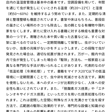
店内の温湿度管理は基本中の基本です。空調設備を用いて、年間
を通じて虫が発生しにくいとされる温度（約20〜22℃）と湿度
（約50〜60%）を維持するよう努めています。また、定期的な清
掃と整理整頓も徹底されています。書架や床はもちろん、普段目
の届きにくい場所のホコリも除去し、虫の餌となる有機物や隠れ
家をなくします。新たに受け入れる書籍に対する検疫も重要な対
策の一つです。寄贈された本や買い取った古書などは、すぐに書
架に並べるのではなく、一定期間隔離して保管し、虫がついてい
ないか、虫害の兆候がないかをチェックします。この段階で虫が
発見された場合は、適切な処置が施されます。万が一、館内や店
内で虫が発生してしまった場合の「駆除」方法も、一般家庭とは
異なる専門的な手法が用いられることがあります。代表的なのが
「低温処理（冷凍処理）」です。書籍をマイナス20℃以下の低温
環境に一定期間置くことで、虫や卵を死滅させる方法です。薬剤
を使用しないため、本へのダメージが比較的少なく、人体への安
全性も高いとされています。また、「脱酸素ガス燻蒸」や「エチ
レンオキサイドガス燻蒸」といったガスを用いた燻蒸処理も行わ
れます。これは密閉した空間に特殊なガスを充満させて虫を殺す
方法で、広範囲の駆除に効果的ですが、専門的な設備と知識が必
要であり、人体への影響も考慮しなければなりません。これらの