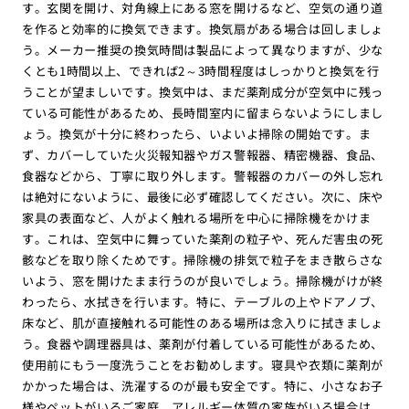
す。玄関を開け、対角線上にある窓を開けるなど、空気の通り道
を作ると効率的に換気できます。換気扇がある場合は回しましょ
う。メーカー推奨の換気時間は製品によって異なりますが、少な
くとも1時間以上、できれば2～3時間程度はしっかりと換気を行
うことが望ましいです。換気中は、まだ薬剤成分が空気中に残っ
ている可能性があるため、長時間室内に留まらないようにしまし
ょう。換気が十分に終わったら、いよいよ掃除の開始です。ま
ず、カバーしていた火災報知器やガス警報器、精密機器、食品、
食器などから、丁寧に取り外します。警報器のカバーの外し忘れ
は絶対にないように、最後に必ず確認してください。次に、床や
家具の表面など、人がよく触れる場所を中心に掃除機をかけま
す。これは、空気中に舞っていた薬剤の粒子や、死んだ害虫の死
骸などを取り除くためです。掃除機の排気で粒子をまき散らさな
いよう、窓を開けたまま行うのが良いでしょう。掃除機がけが終
わったら、水拭きを行います。特に、テーブルの上やドアノブ、
床など、肌が直接触れる可能性のある場所は念入りに拭きましょ
う。食器や調理器具は、薬剤が付着している可能性があるため、
使用前にもう一度洗うことをお勧めします。寝具や衣類に薬剤が
かかった場合は、洗濯するのが最も安全です。特に、小さなお子
様やペットがいるご家庭、アレルギー体質の家族がいる場合は、