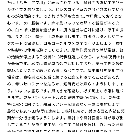
たは「ハチ・アブ用」と表示されている、噴射力の強いエアゾー
ルタイプを選びましょう。ピレスロイド系の成分が含まれている
ものが効果的です。できれば予備も含めて2本用意しておくと安
心です。次に服装です。蜂は黒いものを攻撃する習性があるた
め、白っぽい服装を選びます。肌の露出は絶対に避け、厚手の長
袖、長ズボン、帽子、手袋を着用します。首周りはタオルやネッ
クガードで保護し、目もゴーグルやメガネで守りましょう。香水
や整髪料の使用も避けてください。駆除作業を行う時間帯は、蜂
の活動が停止する日没後2〜3時間経過してから、または夜明け前
が最適です。昼間は蜂が巣の外で活動しており、戻ってきた蜂に
襲われるリスクが高いため避けるべきです。懐中電灯を使用する
場合は、直接巣に光を当て続けると蜂を刺激することがあるた
め、赤いセロファンを貼るか、短時間だけ照らすようにしましょ
う。いよいよ駆除です。風向きを確認し、必ず風上から巣に近づ
きます。巣から2〜3メートルの距離まで静かに接近し、巣全体、
特に巣穴に向けて、殺虫スプレーを躊躇なく一気に噴射します。
最低でも20〜30秒間は連続して噴射し続け、巣の表面と内部に薬
剤が十分行き渡るようにします。噴射中や噴射直後に蜂が飛び出
してくることがありますが、慌てずに噴射を続け、終わったら速
やかにその場を離れてください。駆除した当日は巣に近づかず、