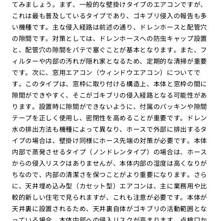
てみましょう。まず、一般的な壁掛けタイプのエアコンですが、
これは最も普及しているタイプであり、ゴキブリ侵入の報告も多
い機種です。主な侵入経路は前述の通り、ドレンホースと配管穴
の隙間です。対策としては、ドレンホースへの防虫キャップ設置
と、配管穴の隙間をパテで塞ぐことが基本となります。また、フ
ィルターや内部の汚れが隠れ家となるため、定期的な清掃が重要
です。次に、窓用エアコン（ウィンドウエアコン）についてで
す。このタイプは、窓枠に取り付ける構造上、本体と窓枠の間に
隙間ができやすく、そこがゴキブリの侵入経路となる可能性があ
ります。設置時に隙間ができないように、付属のパッキンや隙間
テープを正しく使用し、密閉性を高めることが重要です。ドレン
水の排出方法も機種によって異なり、ホースで外部に排出するタ
イプの場合は、壁掛け同様にホース先端の対策が必要です。本体
内部で蒸発させるタイプ（ノンドレンタイプ）の場合は、ホース
からの侵入リスクはありませんが、本体内部の湿度は高くなりが
ちなので、内部の清潔さを保つことがより重要になります。さら
に、天井埋め込み型（カセット型）エアコンは、主に業務用や比
較的新しい住宅で見られますが、これも注意が必要です。本体が
天井裏に設置されるため、天井裏自体がゴキブリの活動範囲とな
っている場合、本体内部への侵入リスクが高まります。点検口か