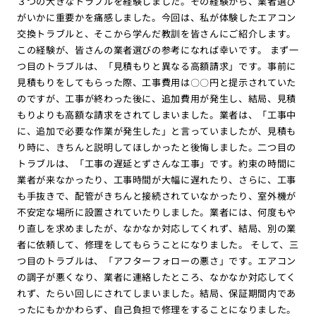
３つの大きなトラブルを経験しました。その経験から、業者選び
がいかに重要かを痛感しました。今回は、私が体験したエアコン
交換トラブルと、そこから学んだ教訓を皆さんにご紹介します。
この経験が、皆さんの業者選びの参考になれば幸いです。 まず一
つ目のトラブルは、「見積もりと異なる高額請求」です。事前に
見積もりをしてもらった際、工事費用は〇〇円と提示されていた
のですが、工事が終わった後に、追加費用が発生し、結局、見積
もりよりも高額な請求をされてしまいました。業者は、「工事中
に、追加で必要な作業が発生した」と言っていましたが、見積も
り時に、きちんと説明してほしかったと後悔しました。二つ目の
トラブルは、「工事の遅延とずさんな工事」です。約束の時間に
業者が来なかったり、工事時間が大幅に遅れたり、さらに、工事
も手抜きで、配管がきちんと接続されていなかったり、室外機が
不安定な場所に設置されていたりしました。業者には、何度もや
り直しを求めましたが、なかなか対応してくれず、結局、別の業
者に依頼して、修理をしてもらうことになりました。 そして、三
つ目のトラブルは、「アフターフォローの悪さ」です。エアコン
の調子が悪くなり、業者に連絡したところ、なかなか対応してく
れず、たらい回しにされてしまいました。結局、保証期間内であ
ったにもかかわらず、自己負担で修理をすることになりました。