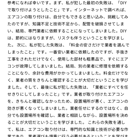
参考になれば幸いです。まず、私が犯した最初の失敗は、「DIY
で取り付けようとしたこと」です。インターネットで調べれば、
エアコンの取り付けは、自分でもできると思い込み、挑戦してみ
たのですが、知識不足と技術不足から、配管を破損させてしま
い、結局、専門業者に依頼することになってしまいました。DIY
は、節約にはなりますが、リスクも伴うということを学びまし
た。 次に、私が犯した失敗は、「料金の安さだけで業者を選んで
しまったこと」です。一番安い業者に依頼したのですが、手抜き
工事をされただけでなく、使用した部材も粗悪品で、すぐにエア
コンが故障してしまいました。結局、別の業者に修理を依頼する
ことになり、余計な費用がかかってしまいました。料金だけでな
く、業者の質をきちんと確認することが大切だということを学び
ました。そして、最後に私が犯した失敗は、「業者にすべてを任
せきりにしてしまったこと」です。業者が取り付けたエアコン
を、きちんと確認しなかったため、設置場所が悪く、エアコンの
効きが悪くなってしまいました。業者任せにするのではなく、自
分でも設置場所を確認し、業者と相談しながら、設置場所を決め
ることが大切だということを学びました。 これらの失敗を通し
て、私は、エアコン取り付けは、専門的な知識と技術が必要な作
業であり、業者選びも慎重に行う必要があるということを学びま