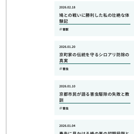
2026.02.18
鳩との戦いに勝利した私の壮絶な体
験記
害獣
2026.01.20
京町家の伝統を守るシロアリ防除の
真実
害虫
2026.01.10
京都市民が語る害虫駆除の失敗と教
訓
害虫
2026.01.04
春先に見かける蜂の巣の初期段階と