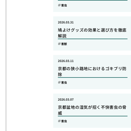
害虫
2026.03.31
鳩よけグッズの効果と選び方を徹底
解説
害獣
2026.03.11
京都の狭小路地におけるゴキブリ防
除
害虫
2026.03.07
京都盆地の湿気が招く不快害虫の脅
威
害虫