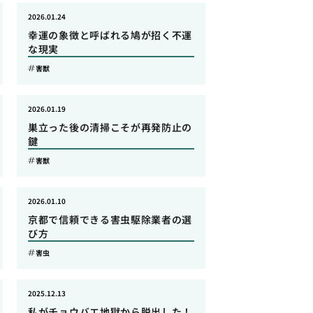
2026.01.24
幸運の象徴と呼ばれる鳩が招く不運
な現実
害獣
2026.01.19
巣立った後の清掃こそが再発防止の
鍵
害獣
2026.01.10
京都で信頼できる害虫駆除業者の選
び方
害虫
2025.12.13
私がチョウバエ地獄から脱出した！