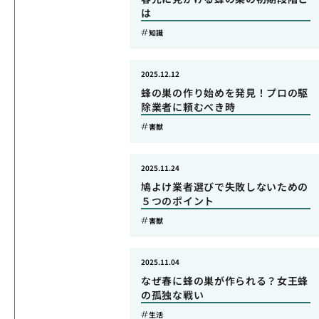
は
知識
2025.12.12
蜂の巣の作り始めを発見！プロの駆
除業者に頼むべき時
害獣
2025.11.24
鳩よけ業者選びで失敗しないための
５つのポイント
害獣
2025.11.04
なぜ春に蜂の巣が作られる？女王蜂
の孤独な戦い
生活