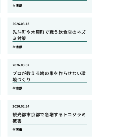
害獣
2026.03.15
先斗町や木屋町で戦う飲食店のネズ
ミ対策
害獣
2026.03.07
プロが教える鳩の巣を作らせない環
境づくり
害獣
2026.02.24
観光都市京都で急増するトコジラミ
被害
害虫