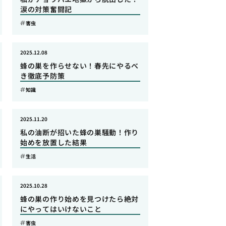
涙の対策奮闘記
害虫
2025.12.08
蜂の巣を作らせない！春先にやるべ
き徹底予防策
知識
2025.11.20
私の油断が招いた蜂の巣騒動！作り
始めを放置した結果
生活
2025.10.28
蜂の巣の作り始めを見つけたら絶対
にやってはいけないこと
害虫